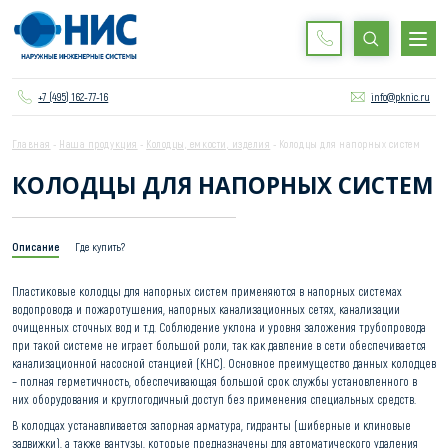
+7 (495) 162-77-16
info@pknic.ru
Главная
-
Наша продукция
-
Колодцы, емкости, изделия
-
Колодцы для напорных систем
КОЛОДЦЫ ДЛЯ НАПОРНЫХ СИСТЕМ
Описание
Где купить?
Пластиковые колодцы для напорных систем применяются в напорных системах
водопровода и пожаротушения, напорных канализационных сетях, канализации
очищенных сточных вод и т.д. Соблюдение уклона и уровня заложения трубопровода
при такой системе не играет большой роли, так как давление в сети обеспечивается
канализационной насосной станцией (КНС). Основное преимущество данных колодцев
– полная герметичность, обеспечивающая большой срок службы установленного в
них оборудования и круглогодичный доступ без применения специальных средств.
В колодцах устанавливается запорная арматура, гидранты (шиберные и клиновые
задвижки), а также вантузы, которые предназначены для автоматического удаления