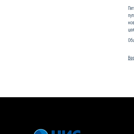
Пя
пут
нов
цел
Об
Вер