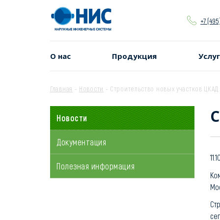
+7 (495
О нас
Продукция
Услу
Главная
-
Новости
-
Строительство новых участков ЦКАД
С
Новости
Документация
11.
Полезная информация
Ко
Мо
Ст
се